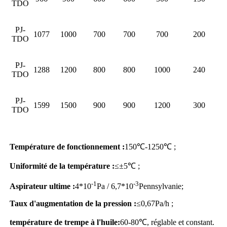
TDO
PJ-
1077
1000
700
700
700
200
TDO
PJ-
1288
1200
800
800
1000
240
TDO
PJ-
1599
1500
900
900
1200
300
TDO
Température de fonctionnement :
150℃-1250℃ ;
Uniformité de la température :
≤±5℃ ;
-1
-3
Aspirateur ultime :
4*10
Pa / 6,7*10
Pennsylvanie;
Taux d'augmentation de la pression :
≤0,67Pa/h ;
température de trempe à l'huile
:
60-80℃, réglable et constant.