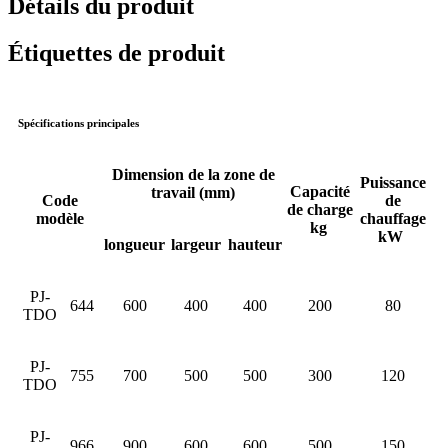
Détails du produit
Étiquettes de produit
Spécifications principales
Dimension de la zone de
Puissance
Capacité
travail (mm)
Code
de
de charge
modèle
chauffage
kg
kW
longueur
largeur
hauteur
PJ-
644
600
400
400
200
80
TDO
PJ-
755
700
500
500
300
120
TDO
PJ-
966
900
600
600
500
150