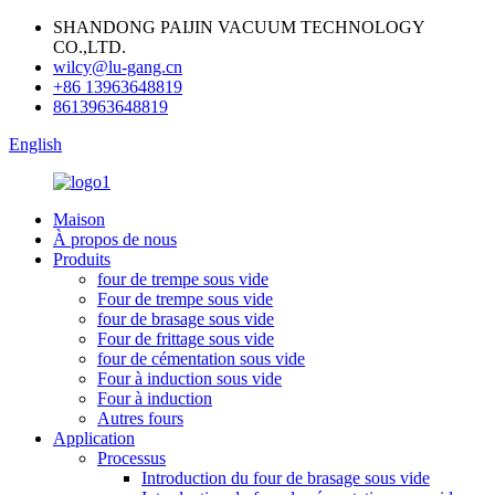
SHANDONG PAIJIN VACUUM TECHNOLOGY
CO.,LTD.
wilcy@lu-gang.cn
+86 13963648819
8613963648819
English
Maison
À propos de nous
Produits
four de trempe sous vide
Four de trempe sous vide
four de brasage sous vide
Four de frittage sous vide
four de cémentation sous vide
Four à induction sous vide
Four à induction
Autres fours
Application
Processus
Introduction du four de brasage sous vide